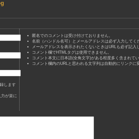
og
匿名でのコメントは受け付けておりません。
名前（ハンドル名可）とメールアドレスは必ず入力してく
メールアドレスを表示されたくないときはURLも必ず記入
コメント欄でHTMLタグは使用できません。
コメント本文に日本語(全角文字)がある程度多く含まれて
コメント欄内のURLと思われる文字列は自動的にリンクに
録します
入力が楽に