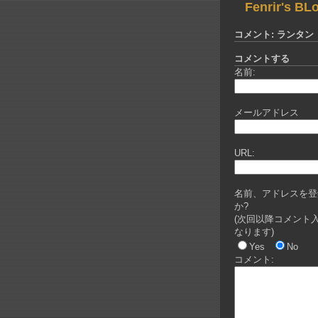
Fenrir's BL
コメント: ランタン
コメントする
名前:
メールアドレス
URL:
名前、アドレスを登
か?
(次回以降コメント
なります)
Yes
No
コメント: