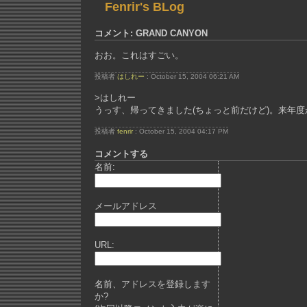
Fenrir's BLog
コメント: GRAND CANYON
おお。これはすごい。
投稿者
はしれー
: October 15, 2004 06:21 AM
>はしれー
うっす、帰ってきました(ちょっと前だけど)。来年度
投稿者
fenrir
: October 15, 2004 04:17 PM
コメントする
名前:
メールアドレス
URL:
名前、アドレスを登録します
か?