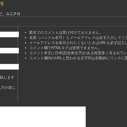
og
けど、ユニクロ
匿名でのコメントは受け付けておりません。
名前（ハンドル名可）とメールアドレスは必ず入力してく
メールアドレスを表示されたくないときはURLも必ず記入
コメント欄でHTMLタグは使用できません。
コメント本文に日本語(全角文字)がある程度多く含まれて
コメント欄内のURLと思われる文字列は自動的にリンクに
録します
入力が楽に