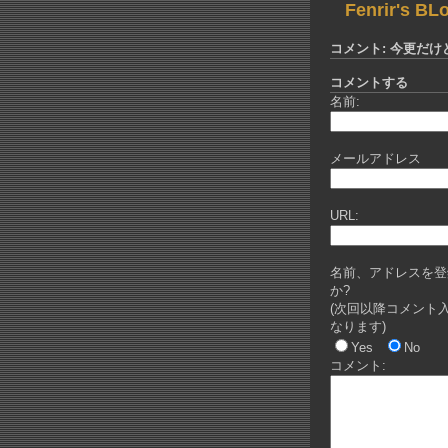
Fenrir's BL
コメント: 今更だ
コメントする
名前:
メールアドレス
URL:
名前、アドレスを登
か?
(次回以降コメント
なります)
Yes
No
コメント: