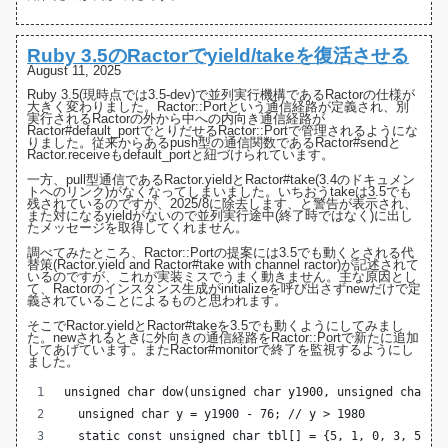
Ruby 3.5のRactorでyield/takeを復活させる
August 11, 2025
Ruby 3.5(現時点では3.5-dev)で並列実行機構であるRactorの仕様が
大きく変わりました
。
Ractor::Port
という通信経路が定義され、別
実行されるRactorの外から中への内向き通信経路が
Ractor#default_port
でとりだせるRactor::Portで管理されるようにな
りました。従来からあるpush型の通信関数である
Ractor#send
と
Ractor.receive
もdefault_portと紐づけられています。
一方、pull型通信である
Ractor.yield
と
Ractor#take
(3.4のドキュメン
トへのリンク)がなくなってしまいました。いちおうtakeは3.5でも
残されているのですが、
2025/8に除去します、と警告
が表示され、
また対になるyieldがないので並列実行途中(終了時ではなく)に出し
たメッセージを取得してくれません。
調べてみたところ、Ractor::Portの提案には3.5でも動くとされる
代
替策(Ractor.yield and Ractor#take with channel ractor)
が記述されて
いるのですが、これが実装ミスでうまく動きません。主な原因とし
て、Ractorのインスタンス生成がinitializeを呼び出さず
newだけで定
義されている
ことによるものと思われます。
そこでRactor.yieldとRactor#takeを3.5でも動くようにしてみまし
た。newされるときに外向きの通信経路をRactor::Portで新たに追加
してあげています。また
Ractor#monitor
で終了を監視するようにし
ました。
unsigned char dow(unsigned char y1900, unsigned char m
  unsigned char y = y1900 - 76; // y > 1980
  static const unsigned char tbl[] = {5, 1, 0, 3, 5, 1