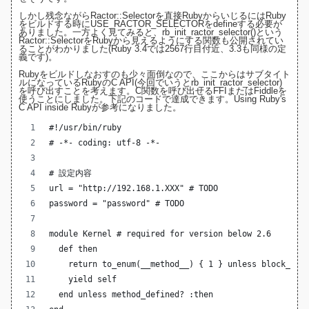
しかし残念ながらRactor::Selectorを直接RubyからいじるにはRuby
をビルドする時にUSE_RACTOR_SELECTORをdefineする必要が
ありました。一方よく見てみると、rb_init_ractor_selector()という
Ractor::SelectorをRubyから見えるようにする関数も公開されてい
ることがわかりました(
Ruby 3.4では2567行目付近
、3.3も同様の定
義です)。
Rubyをビルドしなおすのも少々面倒なので、ここからはサブタイト
ルになっているRubyのC API(今回でいうとrb_init_ractor_selector)
を呼び出すことを考えます。C関数を呼び出せるFFIまたはFiddleを
使うことにしました。下記のコードで達成できます。
Using Ruby's
C API inside Ruby
が参考になりました。
#!/usr/bin/ruby
# -*- coding: utf-8 -*-
# 設定内容
url = "http://192.168.1.XXX" # TODO
password = "password" # TODO
module Kernel # required for version below 2.6
  def then
    return to_enum(__method__) { 1 } unless block_giv
    yield self
  end unless method_defined? :then