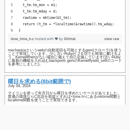
  t_tm.tm_mon = m1;
  t_tm.tm_mday = d;
  rawtime = mktime(&t_tm);
  return (t_tm = *localtime(&rawtime)).tm_wday;
}
dow_time_h.c
hosted with ❤ by
GitHub
view raw
mechanize
というwebの自動巡回を可能とするgem(クローラ)を使う
ことで実現しています。少し古いRuby(< 2.6.0)でも簡潔に書けるよ
う、Kernel#thenがない場合に備えて自己定義しています(古いRuby
に最新の機能を入れ込む
backports gem
の
Kernel#yield_selfのコード
を参考にしました)。
曜日を求める(8bit範囲で)
July 04, 2024
マイコンを使って年月日から曜日を求めたいケースがありました。
普通の環境ならC言語を前提とすれば<time.h>にあるmktime関数と
localtime関数を使うことで実現できます。
require 'rspec'
require 'inline'
require 'date'