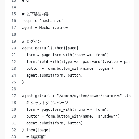
end
# 以下処理内容
require 'mechanize'
agent = Mechanize.new
# ログイン
agent.get(url).then{|page|
  form = page.form_with(:name => 'form')
  form.field_with(:type => 'password').value = passwo
  button = form.button_with(name: 'login')
  agent.submit(form, button)
}
agent.get(url + "/admin/system/power/shutdown").then{
  # シャットダウンページ
  form = page.form_with(:name => 'form')
  button = form.button_with(name: 'shutdown')
  agent.submit(form, button)
}.then{|page|
  # 確認画面