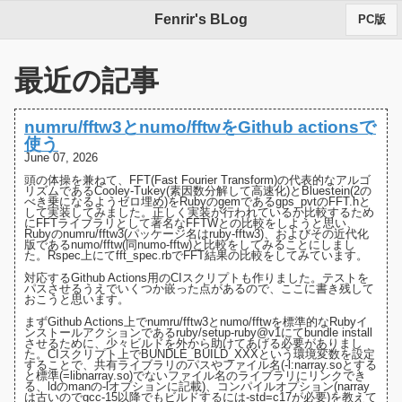
Fenrir's BLog
PC版
最近の記事
numru/fftw3とnumo/fftwをGithub actionsで
使う
June 07, 2026
頭の体操を兼ねて、FFT(Fast Fourier Transform)の代表的なアルゴ
リズムである
Cooley-Tukey(素因数分解して高速化)
と
Bluestein(2の
べき乗になるようゼロ埋め)
をRubyのgemである
gps_pvt
の
FFT.h
と
して実装してみました。正しく実装が行われているか比較するため
にFFTライブラリとして著名な
FFTW
との比較をしようと思い、
Rubyの
numru/fftw3(パッケージ名はruby-fftw3)
、およびその近代化
版である
numo/fftw(同numo-fftw)
と比較をしてみることにしまし
た。Rspec上にて
fft_spec.rb
でFFT結果の比較をしてみています。
対応するGithub Actions用の
CIスクリプト
も作りました。テストを
パスさせるうえでいくつか嵌った点があるので、ここに書き残して
おこうと思います。
まずGithub Actions上でnumru/fftw3とnumo/fftwを標準的なRubyイ
ンストールアクションであるruby/setup-ruby@v1にてbundle install
させるために、少々ビルドを外から助けてあげる必要がありまし
た。
CIスクリプト上でBUNDLE_BUILD_XXXという環境変数を設定
する
ことで、共有ライブラリのパスやファイル名(-l:narray.soとする
と標準(=libnarray.so)でないファイル名のライブラリにリンクでき
る、
ldのmanの-lオプションに記載
)、コンパイルオプション(narray
は古いのでgcc-15以降でもビルドするには-std=c17が必要)を教えて