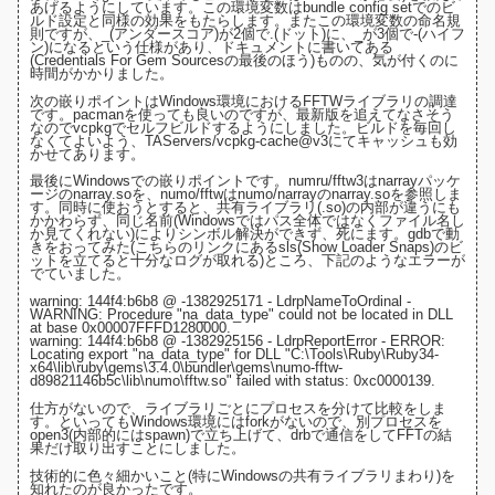
あげるようにしています。この環境変数は
bundle config setでのビ
ルド設定
と同様の効果をもたらします。またこの環境変数の命名規
則ですが、_(アンダースコア)が2個で.(ドット)に、_が3個で-(ハイフ
ン)になるという仕様があり、
ドキュメントに書いてある
(Credentials For Gem Sourcesの最後のほう)
ものの、気が付くのに
時間がかかりました。
次の嵌りポイントはWindows環境におけるFFTWライブラリの調達
です。pacmanを使っても良いのですが、最新版を追えてなさそう
なので
vcpkg
でセルフビルドするようにしました。ビルドを毎回し
なくてよいよう、
TAServers/vcpkg-cache@v3にてキャッシュ
も効
かせてあります。
最後にWindowsでの嵌りポイントです。numru/fftw3は
narrayパッケ
ージ
のnarray.soを、numo/fftwは
numo/narray
のnarray.soを参照しま
す。同時に使おうとすると、共有ライブラリ(.so)の内部が違うにも
かかわらず、同じ名前(Windowsではパス全体ではなくファイル名し
か見てくれない)によりシンボル解決ができず、死にます。gdbで動
きをおってみた(
こちらのリンクにあるsls(Show Loader Snaps)のビ
ットを立てると十分なログが取れる
)ところ、下記のようなエラーが
でていました。
warning: 144f4:b6b8 @ -1382925171 - LdrpNameToOrdinal -
WARNING: Procedure "na_data_type" could not be located in DLL
at base 0x00007FFFD1280000.
warning: 144f4:b6b8 @ -1382925156 - LdrpReportError - ERROR:
Locating export "na_data_type" for DLL "C:\Tools\Ruby\Ruby34-
x64\lib\ruby\gems\3.4.0\bundler\gems\numo-fftw-
d89821146b5c\lib\numo\fftw.so" failed with status: 0xc0000139.
仕方がないので、ライブラリごとにプロセスを分けて比較をしま
す。といってもWindows環境にはforkがないので、
別プロセスを
open3(内部的にはspawn)で立ち上げて、drbで通信をしてFFTの結
果だけ取り出す
ことにしました。
技術的に色々細かいこと(特にWindowsの共有ライブラリまわり)を
知れたのが良かったです。