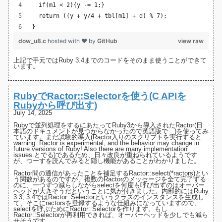
  if(m1 < 2){y -= 1;}
  return ((y + y/4 + tbl[m1] + d) % 7);
}
dow_u8.c
hosted with ❤ by
GitHub
view raw
上記で手元ではRuby 3.4までのコードをそのまま使うことができて
います。
RubyでRactor::Selectorを使う(C APIを
Rubyから呼び出す)
July 14, 2025
Rubyで並列処理をするにあたってRuby3から導入された
Ractor(日
本語のドキュメントが見つからなかったので英語版で…)
を使ってみ
ています。まだ試験的導入(Ractor入りのスクリプトを実行すると
warning: Ractor is experimental, and the behavior may change in
future versions of Ruby! Also there are many implementation
issues.とでる)であるため、日々改良が重ねられているようです
が、つーすを読んでみると隠し機能があることがわかりました。
Ractor間の通信があったことを補足するRactor::select(*ractors)とい
う関数があるのですが、複数のRactorのメッセージを全て完了する
のに、一つずつ減らしながらselectを何度も呼び出すのはオーバー
ヘッドが大きそうだということに気が付きました。内部的にはRuby
3.3
,
3.4
ではRactor::Selectorというクラスのインスタンスを生成し
て、そこにractorsを登録するような仕組みになっていますので、
selectを呼ぶためにRactor::Selectorを作ります。もし
Ractor::Selectorが再利用できれば、オーバーヘッドを少しでも減ら
せそうです。