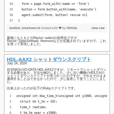
  form = page.form_with(:name => 'form')
  button = form.button_with(name: 'execute')
  agent.submit(form, button) rescue nil
}
landisk-shutdown.rb
hosted with ❤ by
GitHub
view raw
最後にもともとのRactor::selectの効率化ですが
Ractor::Selector
#wait
,
#remove
などが定義されていますので、これ
を使って実現しました。
HDL-AAX2 シャットダウンスクリプト
July 24, 2024
自宅NASの
IO-DATA HDL-AAX2
ですが、リモートでシャットダウン
する必要があり、方法を検討しました。少し古い機種の
HDL2-Aの
シャットダウンスクリプト
が見つかったのですが、それをそのまま
適用することはできなかったので、少し改造して使うことにしまし
た。
出来上がったのが以下のRubyスクリプトです。
unsigned int dow_time_h(unsigned int y1900, unsigned i
  struct tm t_tm = {0};
  time_t rawtime;
  t_tm.tm_year = y1900;