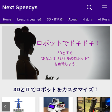
Next Speecys
Home
Lessons Learned
3D・IT学校
About
History
All Posts
ロボットでドキドキ！
3DとITで
"あなたオリジナルのロボット"
を創造しよう。
3DとITでロボットをカスタマイズ！