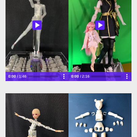
0:00
1:46
0:00
2:16