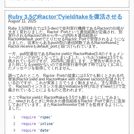
Ruby 3.5のRactorでyield/takeを復活させる
August 11, 2025
Ruby 3.5(現時点では3.5-dev)で並列実行機構であるRactorの仕様が
大きく変わりました
。
Ractor::Port
という通信経路が定義され、別
実行されるRactorの外から中への内向き通信経路が
Ractor#default_port
でとりだせるRactor::Portで管理されるようにな
りました。従来からあるpush型の通信関数である
Ractor#send
と
Ractor.receive
もdefault_portと紐づけられています。
一方、pull型通信である
Ractor.yield
と
Ractor#take
(3.4のドキュメン
トへのリンク)がなくなってしまいました。いちおうtakeは3.5でも
残されているのですが、
2025/8に除去します、と警告
が表示され、
また対になるyieldがないので並列実行途中(終了時ではなく)に出し
たメッセージを取得してくれません。
調べてみたところ、Ractor::Portの提案には3.5でも動くとされる
代
替策(Ractor.yield and Ractor#take with channel ractor)
が記述されて
いるのですが、これが実装ミスでうまく動きません。主な原因とし
て、Ractorのインスタンス生成がinitializeを呼び出さず
newだけで定
義されている
ことによるものと思われます。
そこでRactor.yieldとRactor#takeを3.5でも動くようにしてみまし
た。newされるときに外向きの通信経路をRactor::Portで新たに追加
してあげています。また
Ractor#monitor
で終了を監視するようにし
ました。
require
'rspec'
require
'inline'
require
'date'