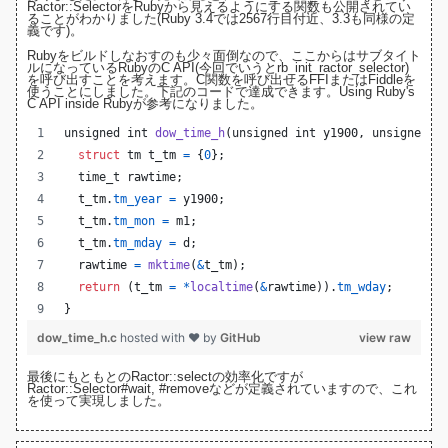
Ractor::SelectorをRubyから見えるようにする関数も公開されてい
ることがわかりました(
Ruby 3.4では2567行目付近
、3.3も同様の定
義です)。
Rubyをビルドしなおすのも少々面倒なので、ここからはサブタイト
ルになっているRubyのC API(今回でいうとrb_init_ractor_selector)
を呼び出すことを考えます。C関数を呼び出せるFFIまたはFiddleを
使うことにしました。下記のコードで達成できます。
Using Ruby's
C API inside Ruby
が参考になりました。
unsigned 
int
dow_time_h
(
unsigned 
int
y1900
, 
unsigned 
i
struct
tm
t_tm
=
 {
0
};
time_t
rawtime
;
t_tm
.
tm_year
=
y1900
;
t_tm
.
tm_mon
=
m1
;
t_tm
.
tm_mday
=
d
;
rawtime
=
mktime
(
&
t_tm
);
return
 (
t_tm
=
*
localtime
(
&
rawtime
)).
tm_wday
;
}
dow_time_h.c
hosted with ❤ by
GitHub
view raw
最後にもともとのRactor::selectの効率化ですが
Ractor::Selector
#wait
,
#remove
などが定義されていますので、これ
を使って実現しました。