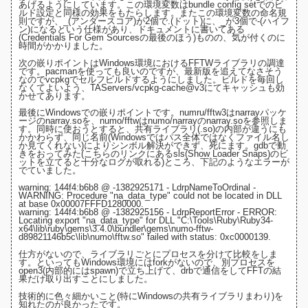
あげるようにしています。この環境変数は
bundle config setでのビ
ルド設定
と同様の効果をもたらします。またこの環境変数の命名規
則ですが、_(アンダースコア)が2個で.(ドット)に、_が3個で-(ハイフ
ン)になるという仕様があり、
ドキュメントに書いてある
(Credentials For Gem Sourcesの最後のほう)
ものの、気が付くのに
時間がかかりました。
次の嵌りポイントはWindows環境におけるFFTWライブラリの調達
です。pacmanを使っても良いのですが、最新版を追えてなさそう
なので
vcpkg
でセルフビルドするようにしました。ビルドを毎回し
なくてよいよう、
TAServers/vcpkg-cache@v3にてキャッシュ
も効
かせてあります。
最後にWindowsでの嵌りポイントです。numru/fftw3は
narrayパッケ
ージ
のnarray.soを、numo/fftwは
numo/narray
のnarray.soを参照しま
す。同時に使おうとすると、共有ライブラリ(.so)の内部が違うにも
かかわらず、同じ名前(Windowsではパス全体ではなくファイル名し
か見てくれない)によりシンボル解決ができず、死にます。gdbで動
きをおってみた(
こちらのリンクにあるsls(Show Loader Snaps)のビ
ットを立てると十分なログが取れる
)ところ、下記のようなエラーが
でていました。
warning: 144f4:b6b8 @ -1382925171 - LdrpNameToOrdinal -
WARNING: Procedure "na_data_type" could not be located in DLL
at base 0x00007FFFD1280000.
warning: 144f4:b6b8 @ -1382925156 - LdrpReportError - ERROR:
Locating export "na_data_type" for DLL "C:\Tools\Ruby\Ruby34-
x64\lib\ruby\gems\3.4.0\bundler\gems\numo-fftw-
d89821146b5c\lib\numo\fftw.so" failed with status: 0xc0000139.
仕方がないので、ライブラリごとにプロセスを分けて比較をしま
す。といってもWindows環境にはforkがないので、
別プロセスを
open3(内部的にはspawn)で立ち上げて、drbで通信をしてFFTの結
果だけ取り出す
ことにしました。
技術的に色々細かいこと(特にWindowsの共有ライブラリまわり)を
知れたのが良かったです。