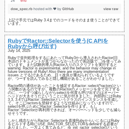
end
dow_spec.rb
hosted with ❤ by
GitHub
view raw
上記で手元ではRuby 3.4までのコードをそのまま使うことができて
います。
RubyでRactor::Selectorを使う(C APIを
Rubyから呼び出す)
July 14, 2025
Rubyで並列処理をするにあたってRuby3から導入された
Ractor(日
本語のドキュメントが見つからなかったので英語版で…)
を使ってみ
ています。まだ試験的導入(Ractor入りのスクリプトを実行すると
warning: Ractor is experimental, and the behavior may change in
future versions of Ruby! Also there are many implementation
issues.とでる)であるため、日々改良が重ねられているようです
が、つーすを読んでみると隠し機能があることがわかりました。
Ractor間の通信があったことを補足するRactor::select(*ractors)とい
う関数があるのですが、複数のRactorのメッセージを全て完了する
のに、一つずつ減らしながらselectを何度も呼び出すのはオーバー
ヘッドが大きそうだということに気が付きました。内部的にはRuby
3.3
,
3.4
ではRactor::Selectorというクラスのインスタンスを生成し
て、そこにractorsを登録するような仕組みになっていますので、
selectを呼ぶためにRactor::Selectorを作ります。もし
Ractor::Selectorが再利用できれば、オーバーヘッドを少しでも減ら
せそうです。
しかし残念ながらRactor::Selectorを直接RubyからいじるにはRuby
をビルドする時にUSE_RACTOR_SELECTORをdefineする必要が
ありました。一方よく見てみると、rb_init_ractor_selector()という