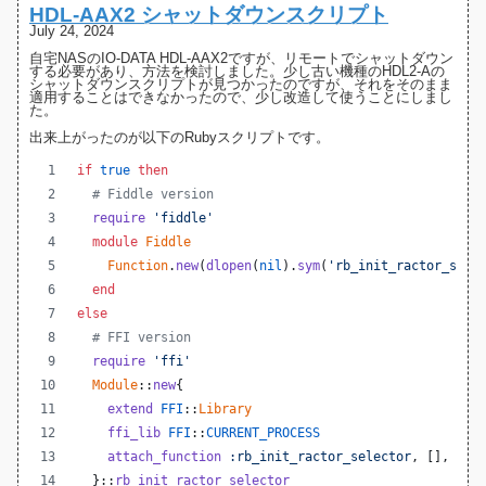
HDL-AAX2 シャットダウンスクリプト
July 24, 2024
自宅NASの
IO-DATA HDL-AAX2
ですが、リモートでシャットダウン
する必要があり、方法を検討しました。少し古い機種の
HDL2-Aの
シャットダウンスクリプト
が見つかったのですが、それをそのまま
適用することはできなかったので、少し改造して使うことにしまし
た。
出来上がったのが以下のRubyスクリプトです。
if
true
then
# Fiddle version
require
'fiddle'
module
Fiddle
Function
.
new
(
dlopen
(
nil
)
.
sym
(
'rb_init_ractor_sele
end
else
# FFI version
require
'ffi'
Module
::
new
{
extend
FFI
::
Library
ffi_lib
FFI
::
CURRENT_PROCESS
attach_function
:rb_init_ractor_selector
,
[
]
,
:vo
}
::
rb_init_ractor_selector