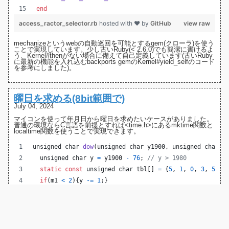
end
access_ractor_selector.rb
hosted with ❤ by
GitHub
view raw
mechanize
というwebの自動巡回を可能とするgem(クローラ)を使う
ことで実現しています。少し古いRuby(< 2.6.0)でも簡潔に書けるよ
う、Kernel#thenがない場合に備えて自己定義しています(古いRuby
に最新の機能を入れ込む
backports gem
の
Kernel#yield_selfのコード
を参考にしました)。
曜日を求める(8bit範囲で)
July 04, 2024
マイコンを使って年月日から曜日を求めたいケースがありました。
普通の環境ならC言語を前提とすれば<time.h>にあるmktime関数と
localtime関数を使うことで実現できます。
unsigned 
char
dow
(
unsigned 
char
y1900
, 
unsigned 
char
m
unsigned 
char
y
=
y1900
-
76
; 
// y > 1980
static
const
unsigned 
char
tbl
[] 
=
 {
5
, 
1
, 
0
, 
3
, 
5
, 
1
if
(
m1
<
2
){
y
-=
1
;}
return
 ((
y
+
y
/
4
+
tbl
[
m1
] 
+
d
) % 
7
);
}
dow_u8.c
hosted with ❤ by
GitHub
view raw