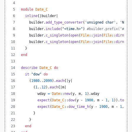
module
Date_C
inline
{
|
builder
|
builder
.
add_type_converter
(
'unsigned char'
,
'NUM2
builder
.
include
(
"<time.h>"
)
#builder.prefix("#inc
builder
.
c_singleton
(
open
(
File
::
join
(
File
::
dirname
builder
.
c_singleton
(
open
(
File
::
join
(
File
::
dirname
}
end
describe
Date_C
do
it
"dow"
do
(
1980
..
2099
)
.
each
{
|
y
|
(
1
..
12
)
.
each
{
|
m
|
wday
=
Date
::
new
(
y
,
m
,
1
)
.
wday
expect
(
Date_C
::
dow
(
y
 - 
1900
,
m
 - 
1
,
1
)
)
.
to
eq
expect
(
Date_C
::
dow_time_h
(
y
 - 
1900
,
m
 - 
1
,
1
)
}
}
end