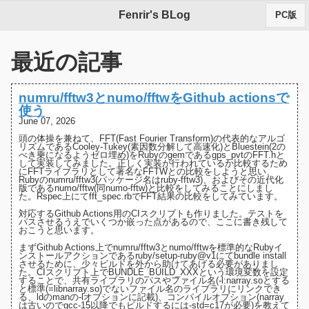
Fenrir's BLog
PC版
最近の記事
numru/fftw3とnumo/fftwをGithub actionsで
使う
June 07, 2026
頭の体操を兼ねて、FFT(Fast Fourier Transform)の代表的なアルゴ
リズムである
Cooley-Tukey(素因数分解して高速化)
と
Bluestein(2の
べき乗になるようゼロ埋め)
をRubyのgemである
gps_pvt
の
FFT.h
と
して実装してみました。正しく実装が行われているか比較するため
にFFTライブラリとして著名な
FFTW
との比較をしようと思い、
Rubyの
numru/fftw3(パッケージ名はruby-fftw3)
、およびその近代化
版である
numo/fftw(同numo-fftw)
と比較をしてみることにしまし
た。Rspec上にて
fft_spec.rb
でFFT結果の比較をしてみています。
対応するGithub Actions用の
CIスクリプト
も作りました。テストを
パスさせるうえでいくつか嵌った点があるので、ここに書き残して
おこうと思います。
まずGithub Actions上でnumru/fftw3とnumo/fftwを標準的なRubyイ
ンストールアクションであるruby/setup-ruby@v1にてbundle install
させるために、少々ビルドを外から助けてあげる必要がありまし
た。
CIスクリプト上でBUNDLE_BUILD_XXXという環境変数を設定
する
ことで、共有ライブラリのパスやファイル名(-l:narray.soとする
と標準(=libnarray.so)でないファイル名のライブラリにリンクでき
る、
ldのmanの-lオプションに記載
)、コンパイルオプション(narray
は古いのでgcc-15以降でもビルドするには-std=c17が必要)を教えて