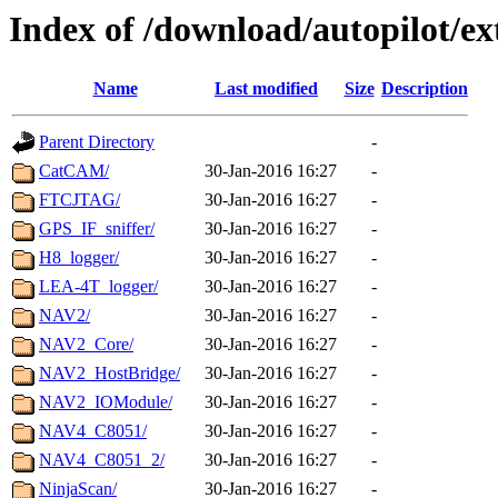
Index of /download/autopilot/ex
Name
Last modified
Size
Description
Parent Directory
-
CatCAM/
30-Jan-2016 16:27
-
FTCJTAG/
30-Jan-2016 16:27
-
GPS_IF_sniffer/
30-Jan-2016 16:27
-
H8_logger/
30-Jan-2016 16:27
-
LEA-4T_logger/
30-Jan-2016 16:27
-
NAV2/
30-Jan-2016 16:27
-
NAV2_Core/
30-Jan-2016 16:27
-
NAV2_HostBridge/
30-Jan-2016 16:27
-
NAV2_IOModule/
30-Jan-2016 16:27
-
NAV4_C8051/
30-Jan-2016 16:27
-
NAV4_C8051_2/
30-Jan-2016 16:27
-
NinjaScan/
30-Jan-2016 16:27
-